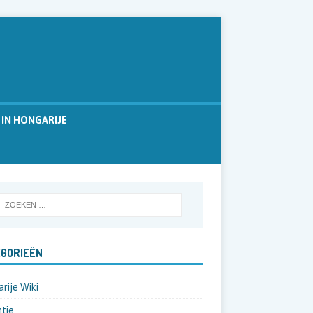
 IN HONGARIJE
GORIEËN
rije Wiki
tie