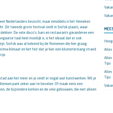
Vakan
https://ww
Vakan
w.hongarije
eel Nederlanders bezocht, maar inmiddels is het Heineken
pagina.nl/v
t. Dit tweede grote festival vindt in Siofok plaats, waar
MEES
akantiehuis-
tdekken. De vele disco’s, bars en restaurants garanderen een
siofok-
ngaarse taal heel moeilijk is, is het ideaal dat er ook
Honga
huren">
jn. Siofok was al bekend bij de Romeinen die hier graag
rima klimaat en het feit dat je hier een kilometerslang strand
Alles
ije.
Alles
Tips
Alles
Tips
stad aan het meer en je vindt er nogal wat kunstwerken. Wil je
illenium park zeker aan te bevelen. Of maak eens een
Vakan
on, de bijzondere kerken en de vele gebouwen, die niet alleen