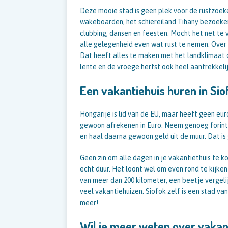
Deze mooie stad is geen plek voor de rustzoeke
wakeboarden, het schiereiland Tihany bezoeken 
clubbing, dansen en feesten. Mocht het net te v
alle gelegenheid even wat rust te nemen. Over
Dat heeft alles te maken met het landklimaat da
lente en de vroege herfst ook heel aantrekkelij
Een vakantiehuis huren in Sio
Hongarije is lid van de EU, maar heeft geen euro.
gewoon afrekenen in Euro. Neem genoeg forin
en haal daarna gewoon geld uit de muur. Dat is
Geen zin om alle dagen in je vakantiethuis te 
echt duur. Het loont wel om even rond te kijke
van meer dan 200 kilometer, een beetje vergel
veel vakantiehuizen. Siofok zelf is een stad va
meer!
Wil je meer weten over vakant