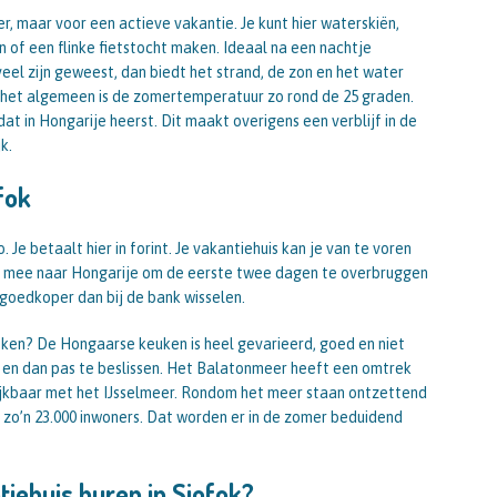
r, maar voor een actieve vakantie. Je kunt hier waterskiën,
of een flinke fietstocht maken. Ideaal na een nachtje
eel zijn geweest, dan biedt het strand, de zon en het water
 het algemeen is de zomertemperatuur zo rond de 25 graden.
t in Hongarije heerst. Dit maakt overigens een verblijf in de
k.
fok
 Je betaalt hier in forint. Je vakantiehuis kan je van te voren
t mee naar Hongarije om de eerste twee dagen te overbruggen
 goedkoper dan bij de bank wisselen.
koken? De Hongaarse keuken is heel gevarieerd, goed en niet
n en dan pas te beslissen. Het Balatonmeer heeft een omtrek
ijkbaar met het IJsselmeer. Rondom het meer staan ontzettend
n zo’n 23.000 inwoners. Dat worden er in de zomer beduidend
iehuis huren in Siofok?